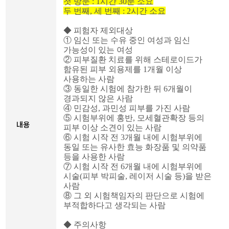
첫 방문
: 1
시간
30
분 소요
두 번째
,
세 번째
: 2
시간 소요
◆
피험자 제외대상
①
임신 또는 수유 중인 여성과 임신
가능성이 있는 여성
②
피부질환 치료를 위해 스테로이드가
함유된 피부 외용제를
1
개월 이상
사용하는 사람
③
동일한 시험에 참가한 뒤
6
개월이
경과되지 않은 사람
④
민감성
,
과민성 피부를 가진 사람
⑤
시험부위에 홍반
,
모세혈관확장 등의
내용
피부 이상 소견이 있는 사람
⑥
시험 시작 전
3
개월 내에 시험부위에
동일 또는 유사한 효능 화장품 및 의약품
등을 사용한 사람
⑦
시험 시작 전
6
개월 내에 시험부위에
시술
(
피부 박피술
,
레이저 시술 등
)
을 받은
사람
⑧
그 외 시험책임자의 판단으로 시험에
부적합하다고 생각되는 사람
◆
주의사항