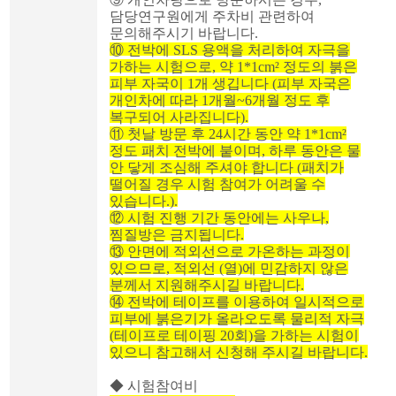
담당연구원에게 주차비 관련하여
문의해주시기 바랍니다
.
⑩
전박에
SLS
용액을 처리하여 자극을
가하는 시험으로
,
약
1*1cm²
정도의 붉은
피부 자국이
1
개 생깁니다
(
피부 자국은
개인차에 따라
1
개월
~6
개월 정도 후
복구되어 사라집니다
).
⑪
첫날 방문 후
24
시간 동안 약
1*1cm²
정도 패치 전박에 붙이며
,
하루 동안은 물
안 닿게 조심해 주셔야 합니다
(
패치가
떨어질 경우 시험 참여가 어려울 수
있습니다
.).
⑫
시험 진행 기간 동안에는 사우나
,
찜질방은 금지됩니다
.
⑬
안면에 적외선으로 가온하는 과정이
있으므로
,
적외선
(
열
)
에 민감하지 않은
분께서 지원해주시길 바랍니다
.
⑭
전박에 테이프를 이용하여 일시적으로
피부에 붉은기가 올라오도록 물리적 자극
(
테이프로 테이핑
20
회
)
을 가하는 시험이
있으니 참고해서 신청해 주시길 바랍니다
.
◆
시험참여비