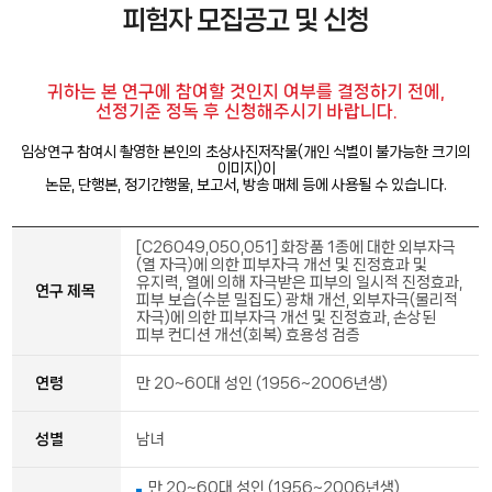
피험자 모집공고 및 신청
귀하는 본 연구에 참여할 것인지 여부를 결정하기 전에,
선정기준 정독 후 신청해주시기 바랍니다.
임상연구 참여시 촬영한 본인의 초상사진저작물(개인 식별이 불가능한 크기의
이미지)이
논문, 단행본, 정기간행물, 보고서, 방송 매체 등에 사용될 수 있습니다.
[C26049,050,051] 화장품 1종에 대한 외부자극
(열 자극)에 의한 피부자극 개선 및 진정효과 및
유지력, 열에 의해 자극받은 피부의 일시적 진정효과,
연구 제목
피부 보습(수분 밀집도) 광채 개선, 외부자극(물리적
자극)에 의한 피부자극 개선 및 진정효과, 손상된
피부 컨디션 개선(회복) 효용성 검증
연령
만 20~60대 성인 (1956~2006년생)
성별
남녀
만 20~60대 성인 (1956~2006년생)