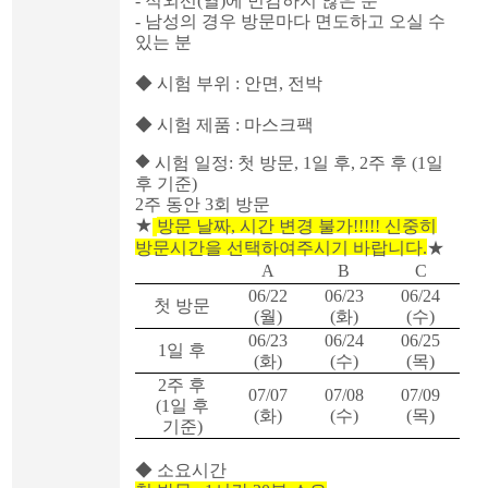
- 적외선
(
열
)
에 민감하지 않은 분
- 남성의 경우 방문마다 면도하고 오실 수
있는 분
◆
시험 부위
:
안면
,
전박
◆
시험 제품
:
마스크팩
◆
시험 일정
:
첫 방문
, 1
일 후
, 2
주 후
(1
일
후 기준
)
2
주 동안
3
회 방문
★
방문 날짜
,
시간 변경 불가
!!!!!
신중히
방문시간을 선택하여주시기 바랍니다
.
★
A
B
C
06/22
06/23
06/24
첫 방문
(
월
)
(
화
)
(
수
)
06/23
06/24
06/25
1
일 후
(
화
)
(
수
)
(
목
)
2
주 후
07/07
07/08
07/09
(1
일 후
(
화
)
(
수
)
(
목
)
기준
)
◆
소요시간