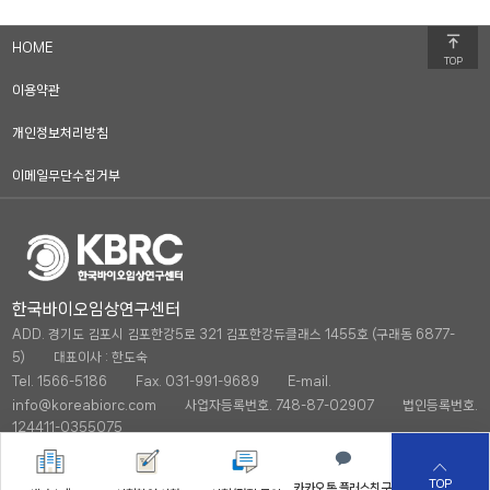
HOME
TOP
이용약관
개인정보처리방침
이메일무단수집거부
한국바이오임상연구센터
ADD. 경기도 김포시 김포한강5로 321 김포한강듀클래스 1455호 (구래동 6877-
5)
대표이사 : 한도숙
Tel. 1566-5186
Fax. 031-991-9689
E-mail.
info@koreabiorc.com
사업자등록번호. 748-87-02907
법인등록번호.
124411-0355075
COPYRIGHT 2026. KOREA BIO RESEARCH CENTER. ALL RIGHTS RESERVED.
TOP
카카오톡 플러스친구