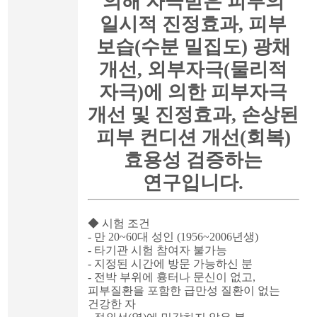
의해 자극받은 피부의
일시적 진정효과
,
피부
보습
(
수분 밀집도
)
광채
개선
,
외부자극
(
물리적
자극
)
에 의한 피부자극
개선 및 진정효과
,
손상된
피부 컨디션 개선
(
회복
)
효용성 검증
하는
연구입니다
.
◆
시험 조건
-
만
20~60
대 성인
(1956~2006
년생
)
-
타기관 시험 참여자 불가능
-
지정된 시간에 방문 가능하신 분
-
전박 부위에 흉터나 문신이 없고
,
피부질환을 포함한 급만성 질환이 없는
건강한 자