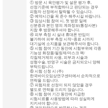
①
방문 시 육안평가 및 설문 평가 후
,
선정기준에 부적합하다고 판단되는 경우
피험자 선정에서 탈락될 수 있습니다
.
②
예약시간을 꼭 준수 해주시길 바랍니다
.
③
임상시험 참여 시
,
첫 방문 일에
신분증과 본인 명의 계좌정보
(
통장사본
)
지참 후 방문해주셔야 합니다
.
④
피부 측정 시 실내 휴대폰 반입이
불가하여 피부 측정 시작
~
종료 시까지
대기실에 소지품을 보관해주셔야 합니다
.
⑤
시험 참여 기간 동안에 시험부위에 각종
기능성 화장품
/
필링제
/
마스크 팩
/
각질제거제의 사용
,
피부과 시술과
성형수술
,
반영구 시술은 금지되오니 양해
부탁드립니다
.
⑥
시험 신청 시
(
주
)
한국바이오임상연구센터에서 순차적으로
연락을 드립니다
.
⑦
피험자로 선정이 되지 않았을 경우
별도로 연락을 드리지 않습니다
.
⑧
시험 참여 기간 동안에 지급한
시험시료를 사용방법에 따라 성실하게
지키셔야 합니다
.
⑨
개인차량으로 방문하시는 경우
,