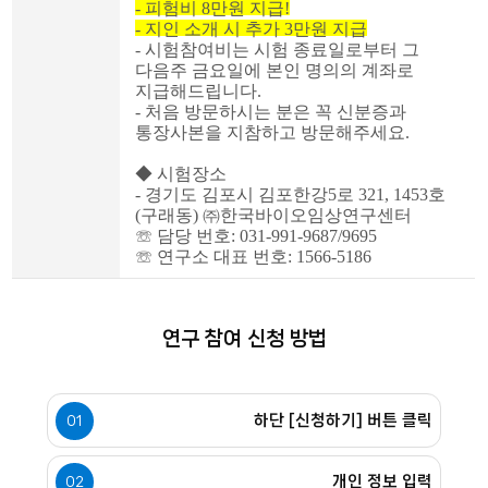
-
피험비
8
만원 지급
!
-
지인 소개 시 추가
3
만원 지급
-
시험참여비는 시험 종료일로부터 그
다음주 금요일에 본인 명의의 계좌로
지급해드립니다
.
-
처음 방문하시는 분은 꼭 신분증과
통장사본을 지참하고 방문해주세요
.
◆
시험장소
-
경기도 김포시 김포한강
5
로
321, 1453
호
(
구래동
)
㈜
한국바이오임상연구센터
☏
담당 번호
:
031-991-9687/
9695
☏
연구소 대표 번호
: 1566-5186
연구 참여 신청 방법
하단 [신청하기] 버튼 클릭
01
개인 정보 입력
02